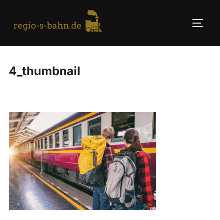
Skip
to
TOGG
content
4_thumbnail