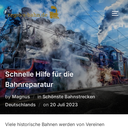
Skip
to
TOGG
content
Schnelle Hilfe für die
Bahnreparatur
by
Magnus
in
Schönste Bahnstrecken
Posted
Deutschlands
on
20 Juli 2023
on
Viele historische Bahnen werden von Vereinen