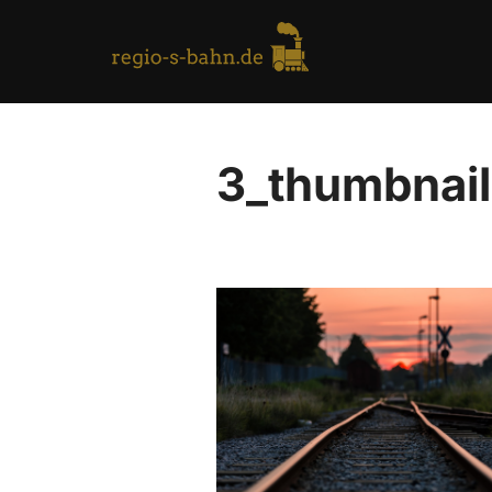
Skip
to
content
3_thumbnail