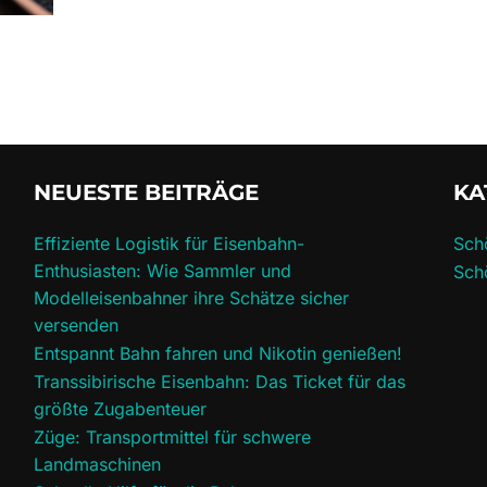
NEUESTE BEITRÄGE
KA
Effiziente Logistik für Eisenbahn-
Sch
Enthusiasten: Wie Sammler und
Sch
Modelleisenbahner ihre Schätze sicher
versenden
Entspannt Bahn fahren und Nikotin genießen!
Transsibirische Eisenbahn: Das Ticket für das
größte Zugabenteuer
Züge: Transportmittel für schwere
Landmaschinen