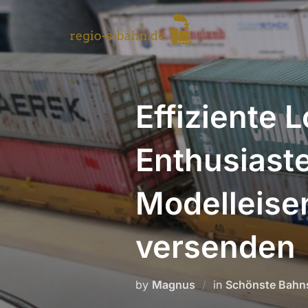
Skip
to
content
Effiziente 
Enthusiast
Modelleise
versenden
by
Magnus
in
Schönste Bahns