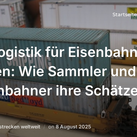
Startseite
Logistik für Eisenbah
en: Wie Sammler und
nbahner ihre Schätze
Posted
trecken weltweit
on
8 August 2025
on