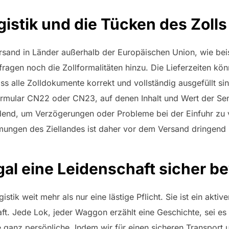
gistik und die Tücken des Zolls
ersand in Länder außerhalb der Europäischen Union, wie beis
agen noch die Zollformalitäten hinzu. Die Lieferzeiten kön
dass alle Zolldokumente korrekt und vollständig ausgefüllt s
Formular CN22 oder CN23, auf denen Inhalt und Wert der Se
dend, um Verzögerungen oder Probleme bei der Einfuhr zu v
mungen des Ziellandes ist daher vor dem Versand dringend
gal eine Leidenschaft sicher b
tik weit mehr als nur eine lästige Pflicht. Sie ist ein aktiv
ft. Jede Lok, jeder Waggon erzählt eine Geschichte, sei es
 ganz persönliche. Indem wir für einen sicheren Transport