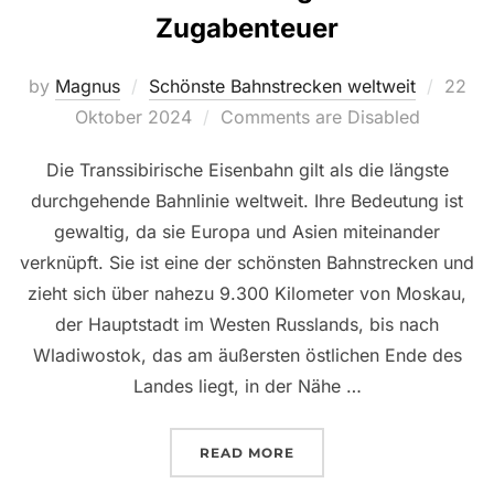
Zugabenteuer
Poste
by
Magnus
Schönste Bahnstrecken weltweit
22
on
Oktober 2024
Comments are Disabled
Die Transsibirische Eisenbahn gilt als die längste
durchgehende Bahnlinie weltweit. Ihre Bedeutung ist
gewaltig, da sie Europa und Asien miteinander
verknüpft. Sie ist eine der schönsten Bahnstrecken und
zieht sich über nahezu 9.300 Kilometer von Moskau,
der Hauptstadt im Westen Russlands, bis nach
Wladiwostok, das am äußersten östlichen Ende des
Landes liegt, in der Nähe …
„TRANSSIBIRISCHE EISE
READ MORE