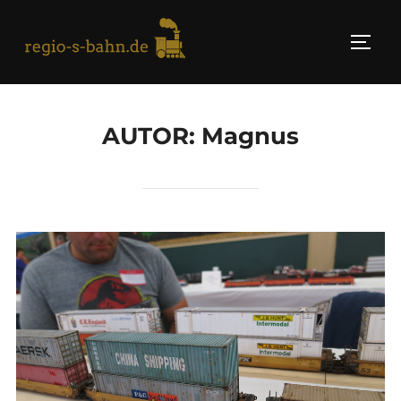
Skip
to
TOGG
content
AUTOR:
Magnus