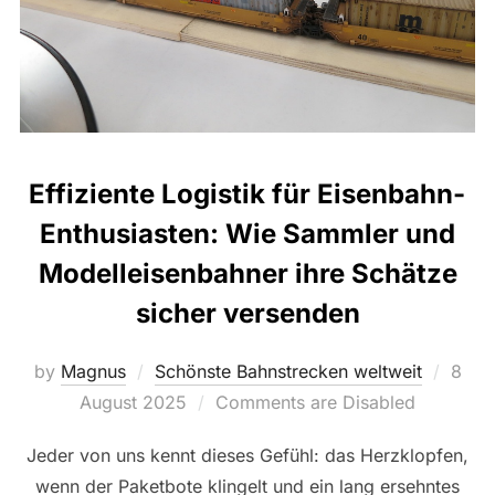
Effiziente Logistik für Eisenbahn-
Enthusiasten: Wie Sammler und
Modelleisenbahner ihre Schätze
sicher versenden
Post
by
Magnus
Schönste Bahnstrecken weltweit
8
on
August 2025
Comments are Disabled
Jeder von uns kennt dieses Gefühl: das Herzklopfen,
wenn der Paketbote klingelt und ein lang ersehntes