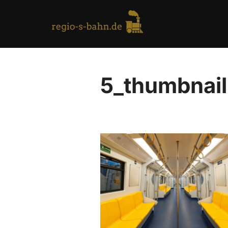
Skip
to
content
5_thumbnail