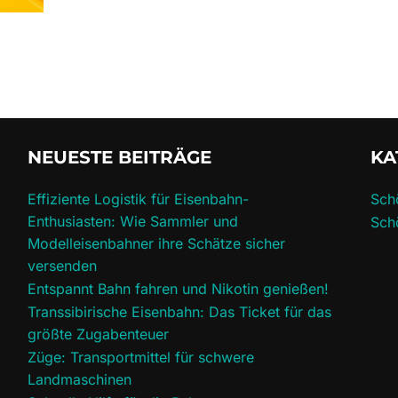
NEUESTE BEITRÄGE
KA
Effiziente Logistik für Eisenbahn-
Sch
Enthusiasten: Wie Sammler und
Sch
Modelleisenbahner ihre Schätze sicher
versenden
Entspannt Bahn fahren und Nikotin genießen!
Transsibirische Eisenbahn: Das Ticket für das
größte Zugabenteuer
Züge: Transportmittel für schwere
Landmaschinen