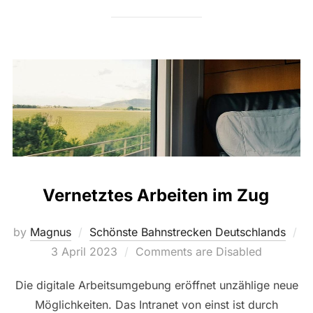
Vernetztes Arbeiten im Zug
by
Magnus
Schönste Bahnstrecken Deutschlands
Posted
3 April 2023
Comments are Disabled
on
Die digitale Arbeitsumgebung eröffnet unzählige neue
Möglichkeiten. Das Intranet von einst ist durch